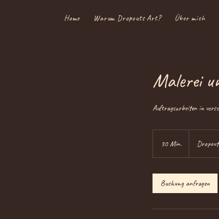
Home
Warum Dropouts Art?
Über mich
Malerei u
Auftragsarbeiten in vers
30 Min.
3
Dropout
0
M
i
Buchung anfragen
n
.