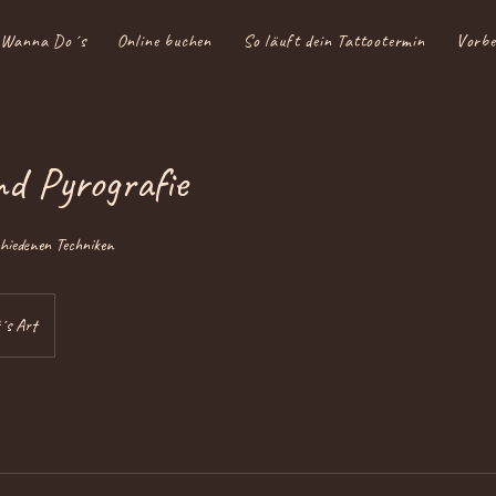
Wanna Do´s
Online buchen
So läuft dein Tattootermin
Vorbe
nd Pyrografie
chiedenen Techniken
´s Art