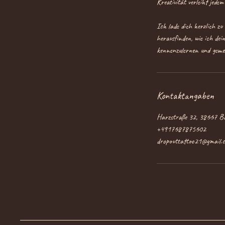
Kreativität verleiht jed
Ich lade dich herzlich zu
herausfinden, wie ich dei
Kontaktangaben
Harzstraße 32, 38667 B
+4917687875602
dropouttattoo21@gmail.