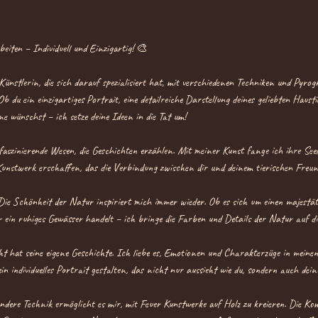
eiten – Individuell und Einzigartig! 🎨
 Künstlerin, die sich darauf spezialisiert hat, mit verschiedenen Techniken und Pyro
b du ein einzigartiges Portrait, eine detailreiche Darstellung deines geliebten Hausti
e wünschst – ich setze deine Ideen in die Tat um!
faszinierende Wesen, die Geschichten erzählen. Mit meiner Kunst fange ich ihre Seele
unstwerk erschaffen, das die Verbindung zwischen dir und deinem tierischen Freund
ie Schönheit der Natur inspiriert mich immer wieder. Ob es sich um einen majestä
 ein ruhiges Gewässer handelt – ich bringe die Farben und Details der Natur auf di
ht hat seine eigene Geschichte. Ich liebe es, Emotionen und Charakterzüge in meinen
 individuelles Portrait gestalten, das nicht nur aussieht wie du, sondern auch deine
ondere Technik ermöglicht es mir, mit Feuer Kunstwerke auf Holz zu kreieren. Die 