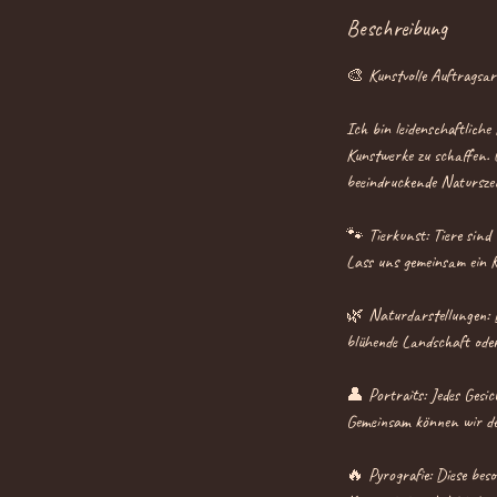
Beschreibung
🎨 Kunstvolle Auftragsarb
Ich bin leidenschaftliche
Kunstwerke zu schaffen. O
beeindruckende Naturszen
🐾 Tierkunst: Tiere sind 
Lass uns gemeinsam ein K
🌿 Naturdarstellungen: D
blühende Landschaft oder
👤 Portraits: Jedes Gesic
Gemeinsam können wir dein
🔥 Pyrografie: Diese bes