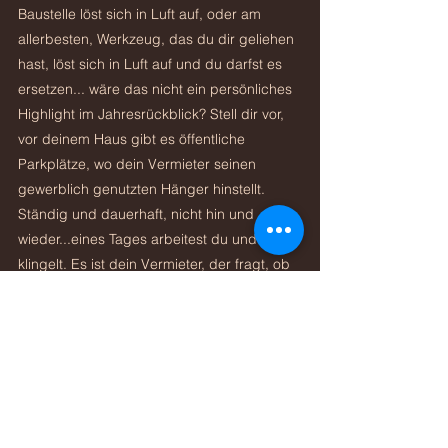
Baustelle löst sich in Luft auf, oder am 
allerbesten, Werkzeug, das du dir geliehen 
hast, löst sich in Luft auf und du darfst es 
ersetzen... wäre das nicht ein persönliches 
Highlight im Jahresrückblick? Stell dir vor, 
vor deinem Haus gibt es öffentliche 
Parkplätze, wo dein Vermieter seinen 
gewerblich genutzten Hänger hinstellt. 
Ständig und dauerhaft, nicht hin und 
wieder...eines Tages arbeitest du und es 
klingelt. Es ist dein Vermieter, der fragt, ob 
deine Kundschaft "seinen" Parkplatz belegt 
und sie auffordert, den Parkplatz zu 
räumen, der ja eigentlich öffentlich ist. Ist 
doch verrückt oder... klingt wie ne 
schlechte Comedy... aber ich habe noch 
mehr "Fantasie"... Ich erwähnte zu Beginn 
des Absatzes, das du dir vorstellen solltest, 